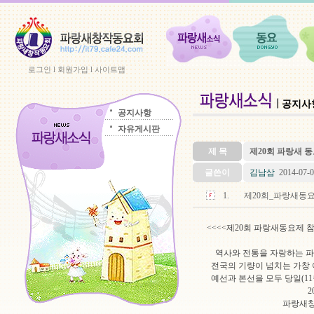
로그인
l
회원가입
l
사이트맵
공지사
공지사항
자유게시판
제 목
제20회 파랑새 
글쓴이
김남삼
2014-07-0
1.
제20회_파랑새동요제_참
<<<<제20회 파랑새동요제 참
역사와 전통을 자랑하는 파랑
전국의 기량이 넘치는 가창 
예선과 본선을 모두 당일(11
2014. 7.
파랑새창작동요회 