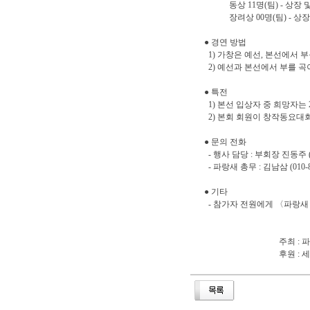
동상 11명(팀) - 상장 
장려상 00명(팀) - 상장
● 경연 방법
1) 가창은 예선, 본선에서 부
2) 예선과 본선에서 부를 곡
● 특전
1) 본선 입상자 중 희망자는 
2) 본회 회원이 창작동요대
● 문의 전화
- 행사 담당 : 부회장 진동주 (01
- 파랑새 총무 : 김남삼 (010-87
● 기타
- 참가자 전원에게 〈파랑
주최 : 파랑새
후원 : 세광출판사 ․ 