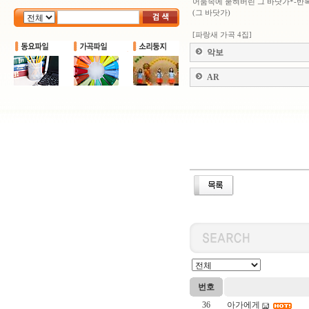
어둠속에 묻혀버린 그 바닷가*-반
(그 바닷가)
[파랑새 가곡 4집]
악보
AR
번호
36
아가에게