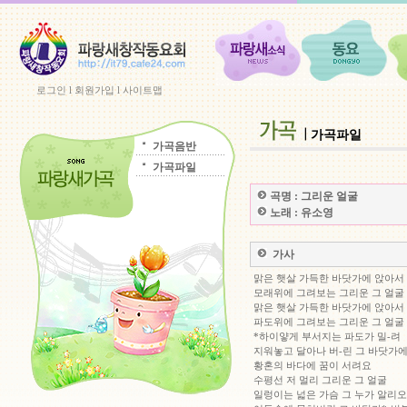
로그인
l
회원가입
l
사이트맵
가곡파일
가곡음반
가곡파일
곡명 :
그리운 얼굴
노래 :
유소영
가사
맑은 햇살 가득한 바닷가에 앉아서
모래위에 그려보는 그리운 그 얼굴
맑은 햇살 가득한 바닷가에 앉아서
파도위에 그려보는 그리운 그 얼굴
*하이얗게 부서지는 파도가 밀-려
지워놓고 달아나 버-린 그 바닷가
황혼의 바다에 꿈이 서려요
수평선 저 멀리 그리운 그 얼굴
일렁이는 넓은 가슴 그 누가 알리오