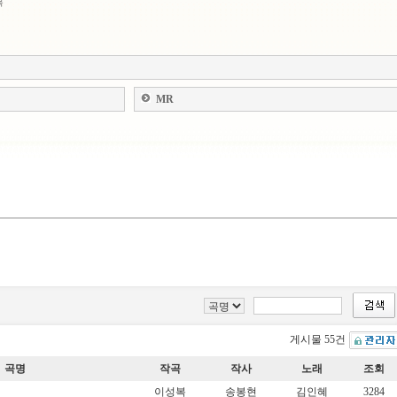
복
MR
게시물 55건
곡명
작곡
작사
노래
조회
이성복
송봉현
김인혜
3284