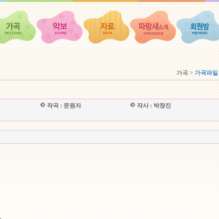
가곡 >
가곡파일
작곡 :
문원자
작사 :
박창진
에