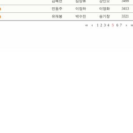
김혜선
심상휴
강신모
3499
진동주
이정하
이영화
3413
유재봉
박수진
송기창
3321
1
2
3
4
5
6
7