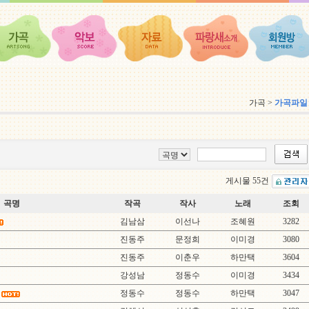
가곡 >
가곡파일
게시물 55건
곡명
작곡
작사
노래
조회
김남삼
이선나
조혜원
3282
진동주
문정희
이미경
3080
진동주
이춘우
하만택
3604
강성남
정동수
이미경
3434
정동수
정동수
하만택
3047