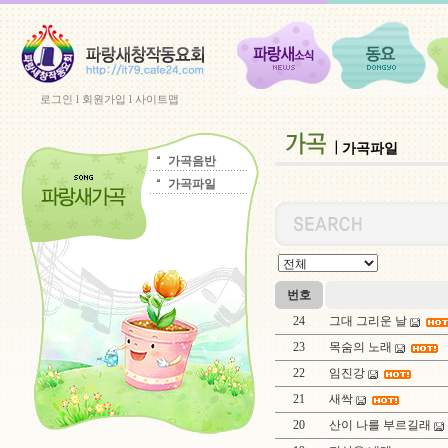
로그인
l
회원가입
l
사이트맵
가곡파일
가곡음반
가곡파일
번호
24
그대 그리운 날
23
목숨의 노래
22
임진강
21
새싹
20
산이 나를 부르길래