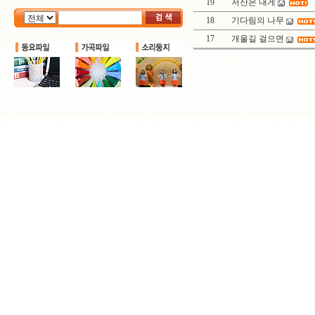
19
저산은 내게
18
기다림의 나무
17
개울길 걸으면