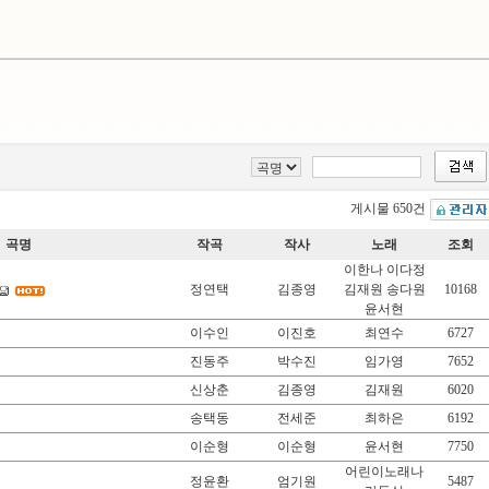
게시물 650건
곡명
작곡
작사
노래
조회
이한나 이다정
정연택
김종영
김재원 송다원
10168
윤서현
이수인
이진호
최연수
6727
진동주
박수진
임가영
7652
신상춘
김종영
김재원
6020
송택동
전세준
최하은
6192
이순형
이순형
윤서현
7750
어린이노래나
정윤환
엄기원
5487