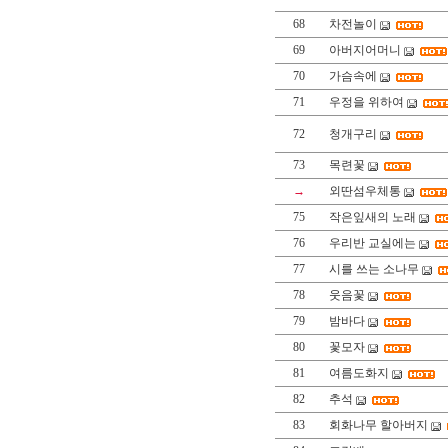
68
차전놀이
69
아버지어머니
70
가슴속에
71
우정을 위하여
72
청개구리
73
목련꽃
→
외딴섬우체통
75
작은잎새의 노래
76
우리반 교실에는
77
시를 쓰는 소나무
78
웃음꽃
79
밤바다
80
꽃모자
81
여름도화지
82
추석
83
회화나무 할아버지