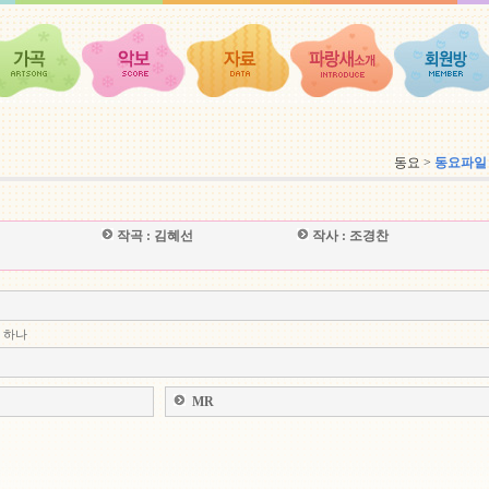
동요 >
동요파일
작곡 :
김혜선
작사 :
조경찬
 하나
MR