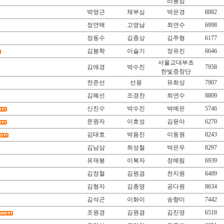
라동심
박영근
채부심
박은경
8882
정연택
고영남
최연수
6998
정동수
김종상
김주형
6177
김봉학
이슬기
정유진
6646
서울교대부초
김애경
박수진
7958
한빛중창단
전준선
선용
유희상
7907
김혜선
조경찬
최연수
8809
신진수
박수진
박예은
5746
문원자
이호성
김윤아
6270
김태호
박용진
이동원
8243
김남삼
최성철
박은우
8297
유재봉
이복자
장예림
6939
김정철
김원겸
천지원
6489
김형자
김종영
공다원
8634
김석곤
이화이
송향미
7442
조원경
김원겸
김진영
6518