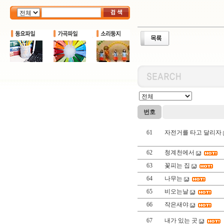
번호
61
자전거를 타고 달리자
62
청계천에서
63
꽃피는 집
64
나무는
65
비오는날
66
작은새야
67
내가 있는 곳