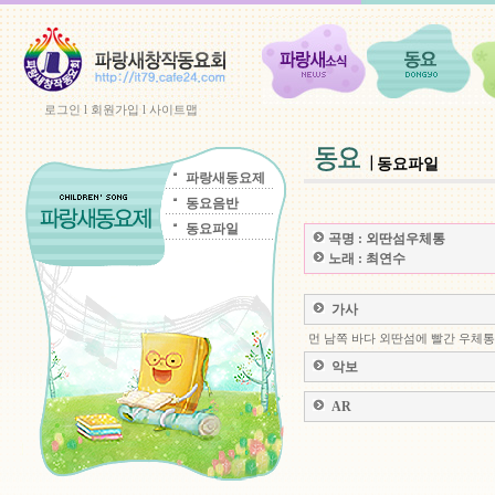
로그인
l
회원가입
l
사이트맵
동요파일
파랑새동요제
동요음반
동요파일
곡명 :
외딴섬우체통
노래 :
최연수
가사
먼 남쪽 바다 외딴섬에 빨간 우체통
악보
AR