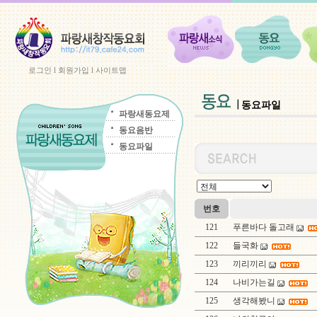
로그인
l
회원가입
l
사이트맵
동요파일
파랑새동요제
동요음반
동요파일
번호
121
푸른바다 돌고래
122
들국화
123
끼리끼리
124
나비가는길
125
생각해봤니