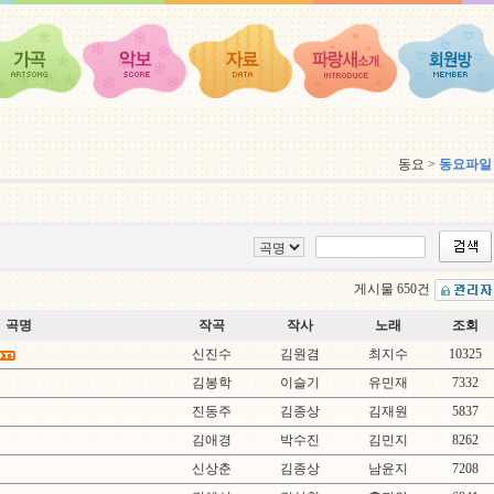
동요 >
동요파일
게시물 650건
곡명
작곡
작사
노래
조회
신진수
김원겸
최지수
10325
김봉학
이슬기
유민재
7332
진동주
김종상
김재원
5837
김애경
박수진
김민지
8262
신상춘
김종상
남윤지
7208