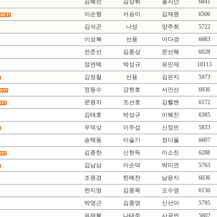
김혜선
김상휘
홍지안
6841
이순형
서송이
김재원
6506
김석곤
나성
양주희
5722
이성복
선용
이다경
6683
전준선
김종상
문선혜
6028
정연택
박성규
유민재
10113
김정철
선용
김은지
5973
정동수
강현호
서안선
6936
문원자
조선호
김헬렌
6172
김태호
박성규
이혜진
6385
우덕상
이주섭
신정빈
5833
송택동
이슬기
정다울
6607
김종한
신현득
이소진
6288
김남삼
이순덕
박미연
5763
조원경
한예찬
남윤지
6036
한지영
김종목
오수영
6150
박영근
김종영
신선아
5795
유재봉
나태주
사공빈
5602