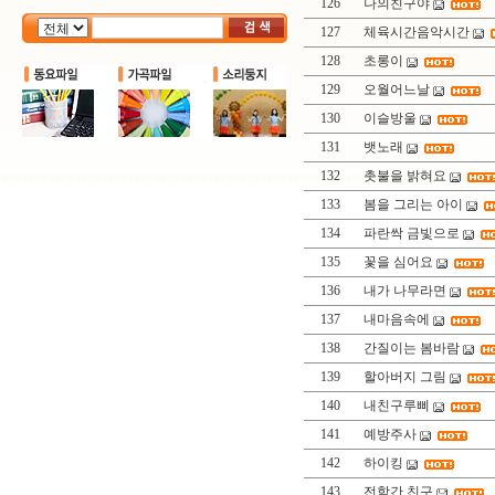
126
나의친구야
127
체육시간음악시간
128
초롱이
129
오월어느날
130
이슬방울
131
뱃노래
132
촛불을 밝혀요
133
봄을 그리는 아이
134
파란싹 금빛으로
135
꽃을 심어요
136
내가 나무라면
137
내마음속에
138
간질이는 봄바람
139
할아버지 그림
140
내친구루삐
141
예방주사
142
하이킹
143
전학간 친구