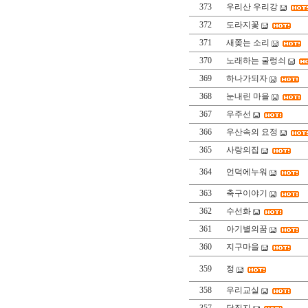
373
우리산 우리강
372
도라지꽃
371
새쫒는 소리
370
노래하는 굴렁쇠
369
하나가되자
368
눈내린 마을
367
우주선
366
우산속의 요정
365
사랑의집
364
언덕에누워
363
축구이야기
362
수선화
361
아기별의꿈
360
지구마을
359
정
358
우리교실