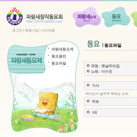
로그인
l
회원가입
l
사이트맵
동요파일
파랑새동요제
동요음반
동요파일
곡명 :
옛날우리집
노래 :
이수진
가사
어디선가 날자꾸 부르는 소리
악보
AR