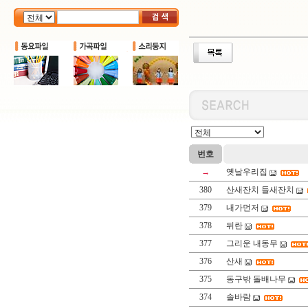
번호
→
옛날우리집
380
산새잔치 들새잔치
379
내가먼저
378
뒤란
377
그리운 내동무
376
산새
375
동구밖 돌배나무
374
솔바람