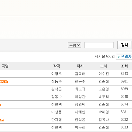
게시물 650건
곡명
작곡
작사
노래
조회
이명호
김옥배
이수진
8243
진동주
진동주
안준섭
6981
김석곤
최도규
오은영
6969
정동수
이성관
박두리
6648
정연택
정연택
안준섭
6374
이성동
제해만
박혜영
5881
한지영
한석윤
김유나
6922
정연택
박두진
안준섭
8633