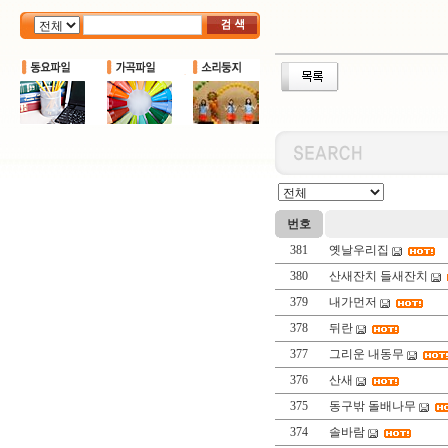
번호
381
옛날우리집
380
산새잔치 들새잔치
379
내가먼저
378
뒤란
377
그리운 내동무
376
산새
375
동구밖 돌배나무
374
솔바람