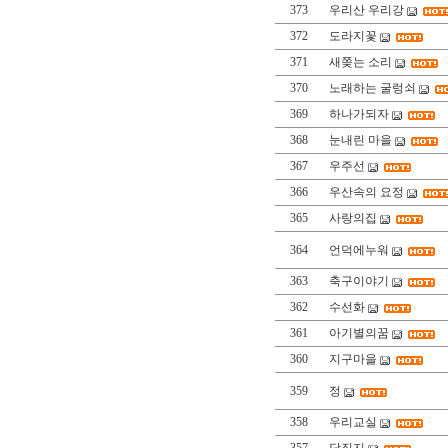
373
우리산 우리강
372
도라지꽃
371
새쫒는 소리
370
노래하는 굴렁쇠
369
하나가되자
368
눈내린 마을
367
우주선
366
우산속의 요정
365
사랑의집
364
언덕에누워
363
축구이야기
362
수선화
361
아기별의꿈
360
지구마을
359
정
358
우리교실