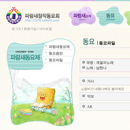
로그인
l
회원가입
l
사이트맵
동요파일
파랑새동요제
동요음반
동요파일
곡명 :
계절의노래
노래 :
남한나
가사
노랑비가 내렸나봐요 봄이예요
악보
AR