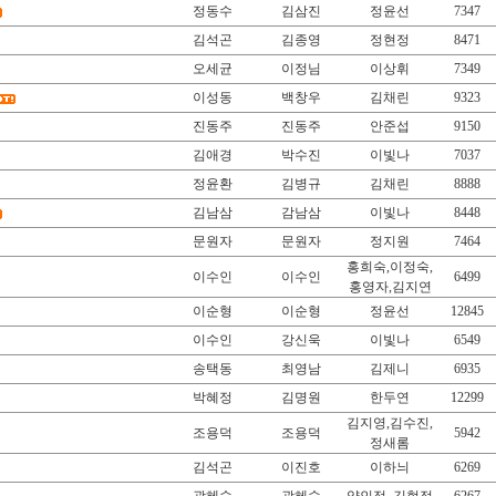
정동수
김삼진
정윤선
7347
김석곤
김종영
정현정
8471
오세균
이정님
이상휘
7349
이성동
백창우
김채린
9323
진동주
진동주
안준섭
9150
김애경
박수진
이빛나
7037
정윤환
김병규
김채린
8888
김남삼
감남삼
이빛나
8448
문원자
문원자
정지원
7464
홍희숙,이정숙,
이수인
이수인
6499
홍영자,김지연
이순형
이순형
정윤선
12845
이수인
강신욱
이빛나
6549
송택동
최영남
김제니
6935
박혜정
김명원
한두연
12299
김지영,김수진,
조용덕
조용덕
5942
정새롬
김석곤
이진호
이하늬
6269