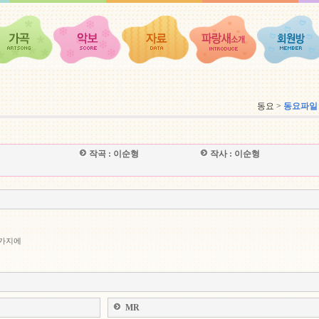
동요 >
동요파일
작곡 :
이순형
작사 :
이순형
 가지에
MR