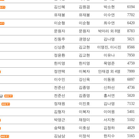
김신혜
김원겸
박소현
6194
유재봉
유재봉
이수연
7702
이순형
이순형
최수연
6420
문원자
문원자
박마리 외 8명
8783
진동주
권영상
김나영
5021
신상춘
김교현
이명진, 이시진
8566
정윤환
김교현
이유나
7950
한지영
한지영
목영준
4759
정연택
이복자
안재경 외 4명
7999
이수인
강신욱
이동원
6097
전준선
김종영
신하선
4736
전준선
김종영
홍서연
5020
정재원
이진호
김나영
7132
김형자
이복자
이여원
5401
박영근
채정미
서지현
5102
송택동
이호성
김청하
4829
김남삼
이정석
한지수
5165