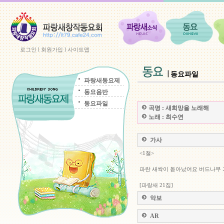
로그인
l
회원가입
l
사이트맵
동요파일
파랑새동요제
동요음반
동요파일
곡명 :
새희망을 노래해
노래 :
최수연
가사
<1절>
파란 새싹이 돋아났어요 버드나무
[파랑새 21집]
악보
AR