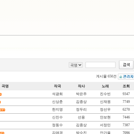
게시물 650건
곡명
작곡
작사
노래
조회
석광희
박은주
진수빈
9347
신상춘
김종상
신재원
7749
한지영
정두리
정선우
6270
신진수
선용
안보현
7446
정동수
김종상
서정민
7387
김애경
박수진
안가을
7096