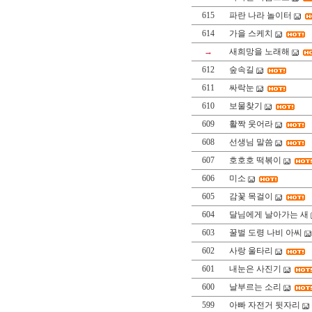
615
파란 나라 놀이터
614
가을 스케치
→
새희망을 노래해
612
숲속길
611
싸락눈
610
보물찾기
609
활짝 웃어라
608
선생님 말씀
607
호호호 떡볶이
606
미소
605
감꽃 목걸이
604
달님에게 날아가는 새
603
꿀벌 도령 나비 아씨
602
사랑 울타리
601
내눈은 사진기
600
날부르는 소리
599
아빠 자전거 뒷자리