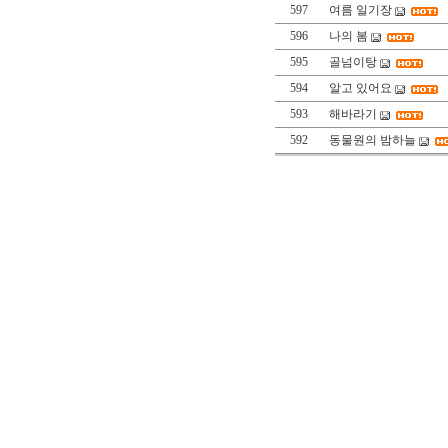
597
여름 일기장
596
나의 봄
595
골넘이탕
594
알고 있어요
593
해바라기
592
동물원의 밤하늘