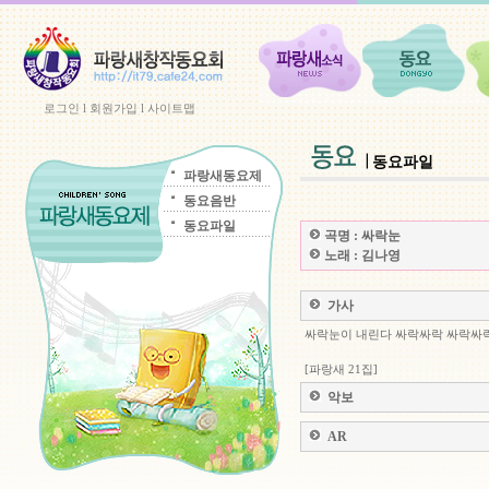
로그인
l
회원가입
l
사이트맵
동요파일
파랑새동요제
동요음반
동요파일
곡명 :
싸락눈
노래 :
김나영
가사
싸락눈이 내린다 싸락싸락 싸락싸
[파랑새 21집]
악보
AR