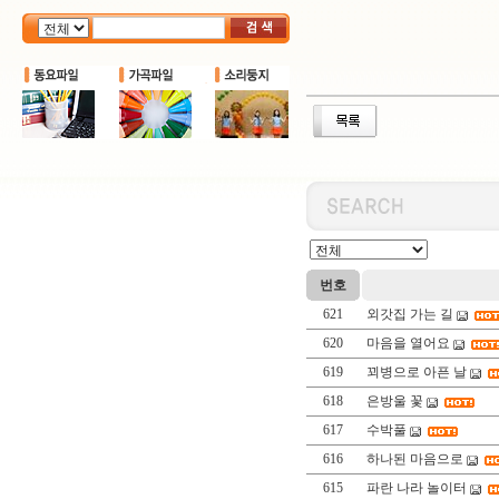
번호
621
외갓집 가는 길
620
마음을 열어요
619
꾀병으로 아픈 날
618
은방울 꽃
617
수박풀
616
하나된 마음으로
615
파란 나라 놀이터