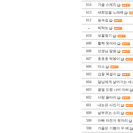
614
가을 스케치
613
새희망을 노래해
612
숲속길
→
싸락눈
610
보물찾기
609
활짝 웃어라
608
선생님 말씀
607
호호호 떡볶이
606
미소
605
감꽃 목걸이
604
달님에게 날아가는 새
603
꿀벌 도령 나비 아씨
602
사랑 울타리
601
내눈은 사진기
600
날부르는 소리
599
아빠 자전거 뒷자리
598
거울은 기쁨이 두 배