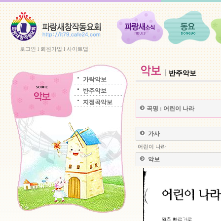
로그인
l
회원가입
l
사이트맵
반주악보
가락악보
반주악보
지정곡악보
곡명 :
어린이 나라
가사
어린이 나라
악보