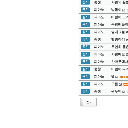
중창
사랑의 꽃
피아노
밤톨이
피아노
바람이 그
피아노
공룡뼈들이
피아노
솔개그늘 
중창
햇병아리 
피아노
우연히 들은
피아노
사랑해요 
피아노
산마루에
중창
어린이 나
피아노
별
피아노
구름
중창
원두막