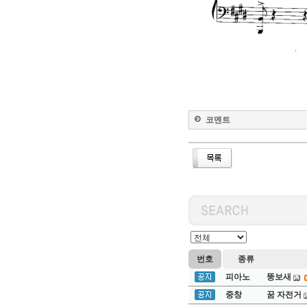
코멘트
번호
종류
피아노
뚱보새
중창
꿈 자전거