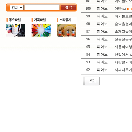
101
피아노
아이들아
100
피아노
아빠
99
피아노
아기를보
98
피아노
숲속을걸
97
피아노
솔개그늘
96
피아노
선물실은
95
피아노
새들의여
94
피아노
산길에서
93
피아노
사랑할거
92
피아노
사과나무