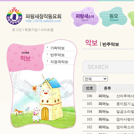
로그인
l
회원가입
l
사이트맵
반주악보
가락악보
반주악보
지정곡악보
번호
종류
106
피아노
산마루에
105
피아노
종이접기
104
피아노
일곱소리
103
피아노
엄마사랑
102
피아노
엄마목소