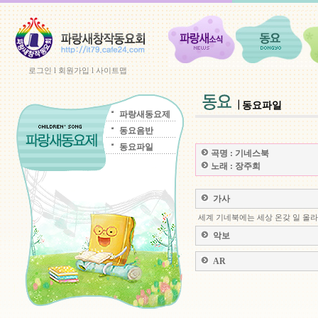
로그인
l
회원가입
l
사이트맵
동요파일
파랑새동요제
동요음반
동요파일
곡명 :
기네스북
노래 :
장주희
가사
세계 기네북에는 세상 온갖 일 올
악보
AR