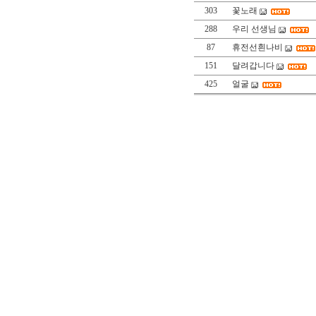
303
꽃노래
288
우리 선생님
87
휴전선흰나비
151
달려갑니다
425
얼굴