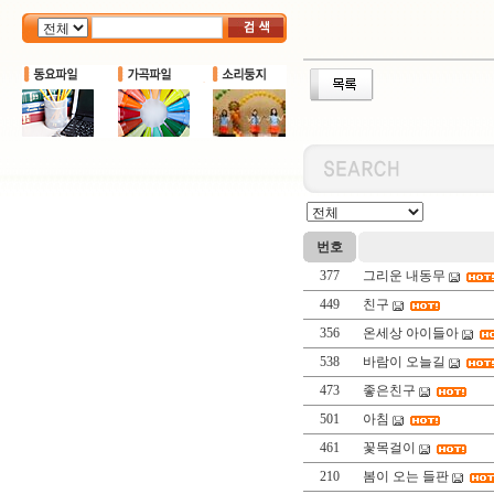
번호
377
그리운 내동무
449
친구
356
온세상 아이들아
538
바람이 오늘길
473
좋은친구
501
아침
461
꽃목걸이
210
봄이 오는 들판