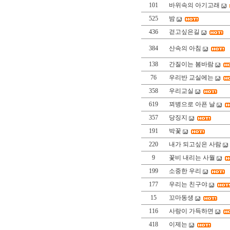
101
바위속의 아기고래
525
밤
436
걷고싶은길
384
산속의 아침
138
간질이는 봄바람
76
우리반 교실에는
358
우리교실
619
꾀병으로 아픈 날
357
당징지
191
박꽃
220
내가 되고싶은 사람
9
꽃비 내리는 사월
199
소중한 우리
177
우리는 친구야
15
꼬마동생
116
사랑이 가득하면
418
이제는