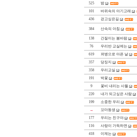
525
밤
101
바위속의 아기고래
436
걷고싶은길
384
산속의 아침
138
간질이는 봄바람
76
우리반 교실에는
619
꾀병으로 아픈 날
357
당징지
358
우리교실
191
박꽃
9
꽃비 내리는 사월
220
내가 되고싶은 사람
199
소중한 우리
→
꼬마동생
177
우리는 친구야
116
사랑이 가득하면
418
이제는