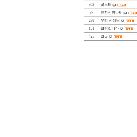
303
꽃노래
87
휴전선흰나비
288
우리 선생님
151
달려갑니다
425
얼굴