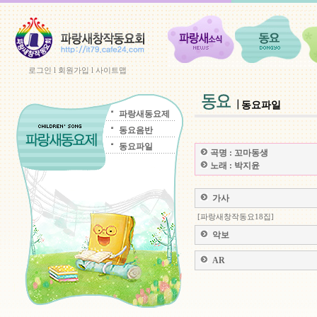
로그인
l
회원가입
l
사이트맵
동요파일
파랑새동요제
동요음반
동요파일
곡명 :
꼬마동생
노래 :
박지윤
가사
[파랑새창작동요18집]
악보
AR