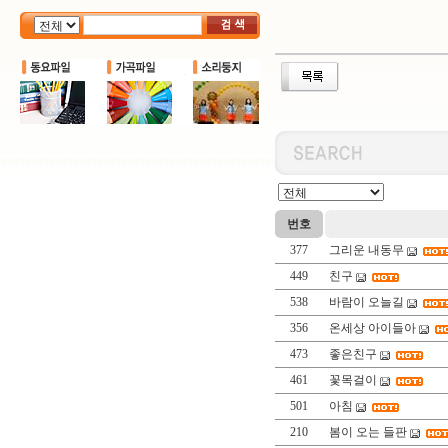
번호
377
그리운 내동무
449
친구
538
바람이 오늘길
356
온세상 아이들아
473
좋은친구
461
꽃목걸이
501
아침
210
봄이 오는 들판