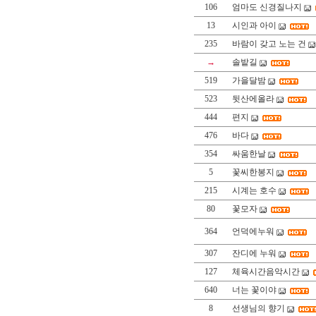
106
엄마도 신경질나지
13
시인과 아이
235
바람이 갖고 노는 건
→
솔밭길
519
가을달밤
523
뒷산에올라
444
편지
476
바다
354
싸움한날
5
꽃씨한봉지
215
시계는 호수
80
꽃모자
364
언덕에누워
307
잔디에 누워
127
체육시간음악시간
640
너는 꽃이야
8
선생님의 향기