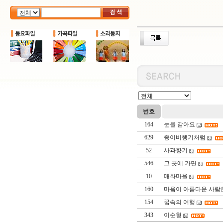
번호
164
눈을 감아요
629
종이비행기처럼
52
사과향기
546
그 곳에 가면
10
매화마을
160
마음이 아름다운 사람
154
꿈속의 여행
343
이순형