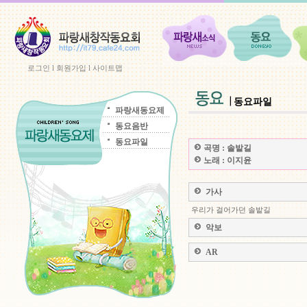
로그인
l
회원가입
l
사이트맵
동요파일
파랑새동요제
동요음반
동요파일
곡명 :
솔밭길
노래 :
이지윤
가사
우리가 걸어가던 솔밭길
악보
AR