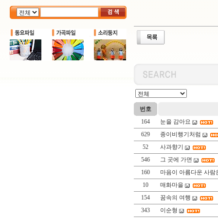
번호
164
눈을 감아요
629
종이비행기처럼
52
사과향기
546
그 곳에 가면
160
마음이 아름다운 사람
10
매화마을
154
꿈속의 여행
343
이순형