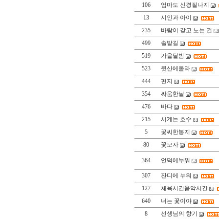
106
엄마도 신경질나지
13
시인과 아이
235
바람이 갖고 노는 건
499
솔밭길
519
가을달밤
523
뒷산에올라
444
편지
354
싸움한날
476
바다
215
시계는 호수
5
꽃씨한봉지
80
꽃모자
364
언덕에누워
307
잔디에 누워
127
체육시간음악시간
640
너는 꽃이야
8
선생님의 향기