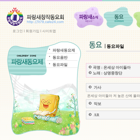
로그인
l
회원가입
l
사이트맵
동요파일
파랑새동요제
동요음반
동요파일
곡명 :
온세상 아이들아
노래 :
상명중창단
가사
온세상 아이들아 저 높은 산에 올라
악보
AR