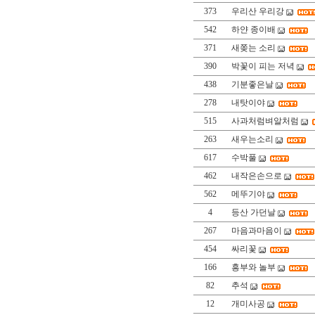
373
우리산 우리강
542
하얀 종이배
371
새쫒는 소리
390
박꽃이 피는 저녁
438
기분좋은날
278
내탓이야
515
사과처럼벼알처럼
263
새우는소리
617
수박풀
462
내작은손으로
562
메뚜기야
4
등산 가던날
267
마음과마음이
454
싸리꽃
166
흥부와 놀부
82
추석
12
개미사공