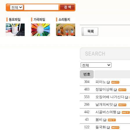
번호
304
피아노
483
정말이상해
553
오징어배 나가신다
266
날개의씨앗
442
시골버스여행
43
봄비
122
들국화