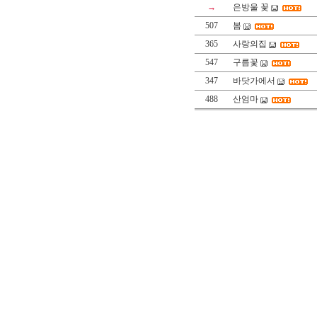
→
은방울 꽃
507
봄
365
사랑의집
547
구름꽃
347
바닷가에서
488
산엄마