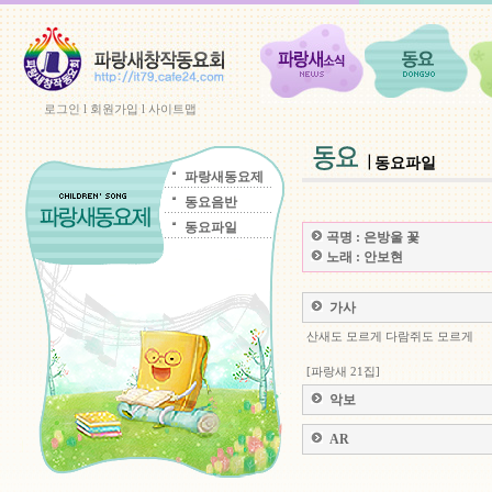
로그인
l
회원가입
l
사이트맵
동요파일
파랑새동요제
동요음반
동요파일
곡명 :
은방울 꽃
노래 :
안보현
가사
산새도 모르게 다람쥐도 모르게
[파랑새 21집]
악보
AR