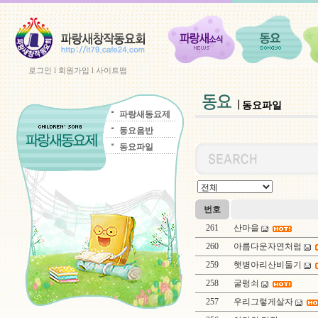
로그인
l
회원가입
l
사이트맵
동요파일
파랑새동요제
동요음반
동요파일
번호
261
산마을
260
아름다운자연처럼
259
햇병아리산비둘기
258
굴렁쇠
257
우리그렇게살자