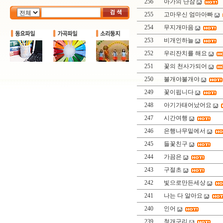
256
아가의 단잠
255
고마우신 엄마아빠
254
무지개마음
253
비개인하늘
252
우리잔치를 해요
251
꽃의 천사가되어
250
불개야불개야
249
꽃이핍니다
248
아기가태어났어요
247
시간여행
246
은행나무밑에서
245
들꽃친구
244
가끔은
243
구절초
242
빛으로만든세상
241
나는 다 알아요
240
인어
239
청개구리