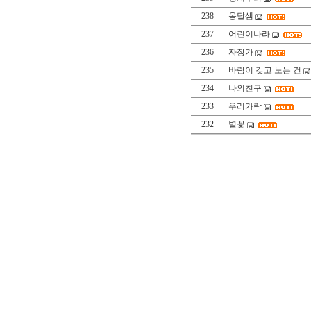
238
옹달샘
237
어린이나라
236
자장가
235
바람이 갖고 노는 건
234
나의친구
233
우리가락
232
별꽃