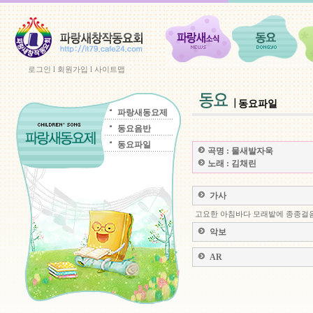
로그인
l
회원가입
l
사이트맵
동요파일
파랑새동요제
동요음반
동요파일
곡명 :
물새발자욱
노래 :
김채린
가사
고요한 아침바다 모래밭에 종종걸
악보
AR