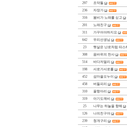
297
조약돌
236
자장가
316
봄비가 노래를 싣고
201
노래친구
311
가꾸어야하지요
642
우리선생님
23
햇살은 난로처럼 따스
308
음바위의 천사
514
바다저멀리
198
서로가서로를
452
섬마을오누이
458
버들피리
310
꿀항아리
319
아기도깨비
25
나무는 하늘을 향해
126
나의친구야
239
청개구리