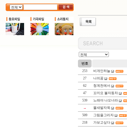
번호
253
비개인하늘
27
나의꿈
62
청계천에서
47
꼬끼요 불자동차
539
노래야 나오너라
→
물새발자욱
509
그림을그리자
218
가보고싶다