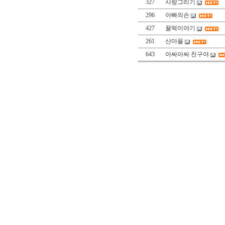
327
사랑그리기
296
아빠의손
427
꿀떡이야기
261
산마을
643
아싸아싸 친구야