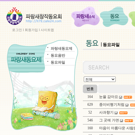
로그인
l
회원가입
l
사이트맵
동요파일
파랑새동요제
동요음반
동요파일
번호
164
눈을 감아요
629
종이비행기처럼
52
사과향기
546
그 곳에 가면
160
마음이 아름다운 사람