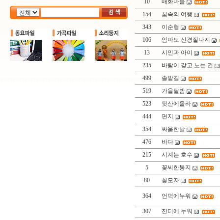
10
매화마을
154
꿈속의 여행
343
이순형
106
엄마도 신경질나지
13
시인과 아이
235
바람이 갖고 노는 건
499
솔밭길
519
가을달밤
523
뒷산에올라
444
편지
354
싸움한날
476
바다
215
시계는 호수
5
꽃씨한봉지
80
꽃모자
364
언덕에누워
307
잔디에 누워