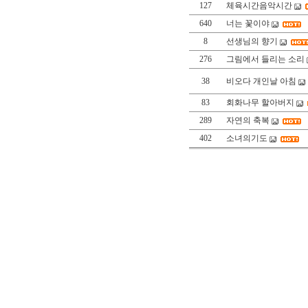
127
체육시간음악시간
640
너는 꽃이야
8
선생님의 향기
276
그림에서 들리는 소리
38
비오다 개인날 아침
83
회화나무 할아버지
289
자연의 축복
402
소녀의기도