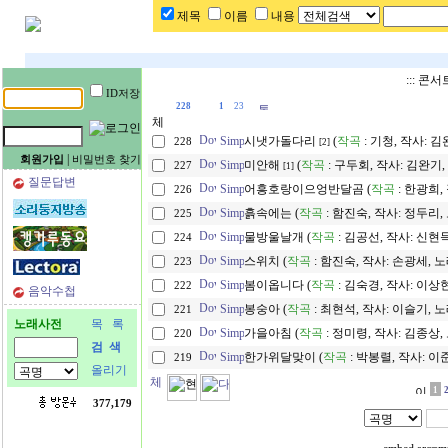
제목
이름
내용
::: 콘
ID저장
228
1
23
시냇가돌다리
(
작곡
: 기청, 작사: 김
228
[2]
|
회원가입
비밀번호 찾기
미안해
(
작곡
: 구두회, 작사: 김완기,
227
[1]
질문답변
어흥호랑이으엉반달곰 (
작곡
: 한광희,
226
흙속에는 (
작곡
: 함진숙, 작사: 정두리
225
물방울날개 (
작곡
: 김공선, 작사: 신현득
224
스위치 (
작곡
: 함진숙, 작사: 손광세, 노
223
봄이옵니다 (
작곡
: 김숙경, 작사: 이상현
222
음악수첩
봉숭아 (
작곡
: 최현석, 작사: 이슬기, 노
221
노래사전
목 록
가을아침 (
작곡
: 정미령, 작사: 김종상,
220
검 색
한가위달맞이 (
작곡
: 박봉렬, 작사: 이
219
올리기
1
377,179