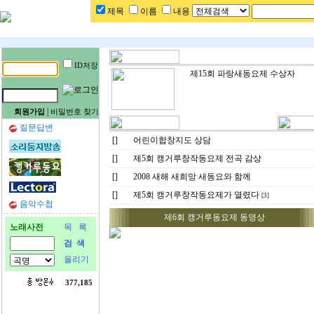
제목
이름
내용
ID저장
제15회 파랑새동요제 수상자
|
회원가입
비밀번호 찾기
질문답변
[]
어린이합창지도 상담
[]
제5회 캥거루창작동요제 전곡 감상
[]
2008 새해 새희망 새동요와 함께
[]
제5회 캥거루창작동요제가 열렸다
[3]
음악수첩
제6회 캥거루동요제 동영상
노래사전
목 록
검 색
올리기
377,185