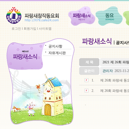
로그인
l
회원가입
l
사이트맵
공지사
공지사항
자유게시판
제 목
2021 제 26회 
글쓴이
관리자
2021-11-2
1.
제 26회 파랑새 동요제 
2.
제 26회 파랑새 동요제 
.