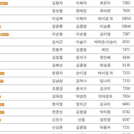
김형자
이복자
최은지
7303
정보형
한예찬
최여완
7629
이성복
이복자
박서경 외
10054
정윤환
김종영
이승훈
10044
이순형
이순형
김이영
7587
김석곤
이슬기
박하은,이승미
8531
진동주
김종영
최민
7471
김정철
윤석구
한인혜
6436
김혜선
김종영
최승원
6138
문원자
손미경
박서경 외
7253
김남삼
김하나
임나리
7133
조원경
윤석구
김규리
7350
김애경
박경진
안재경외
7824
한지영
정치근
김규리
6883
전준선
김원겸
박지원
6742
신진수
선용
장진영
6347
신상춘
김종영
박형우
7131