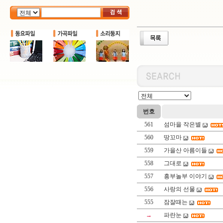
번호
561
섬마을 작은별
560
땅꼬마
559
가을산 아름이들
558
그대로
557
흥부놀부 이야기
556
사랑의 선물
555
잠잘때는
→
파란눈