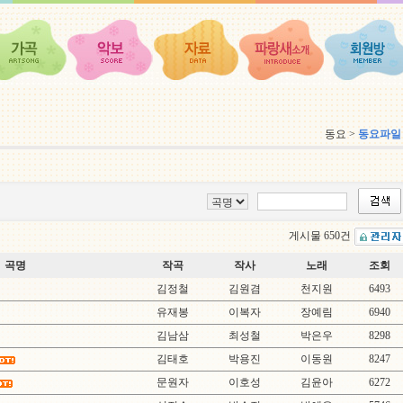
동요 >
동요파일
게시물 650건
곡명
작곡
작사
노래
조회
김정철
김원겸
천지원
6493
유재봉
이복자
장예림
6940
김남삼
최성철
박은우
8298
김태호
박용진
이동원
8247
문원자
이호성
김윤아
6272