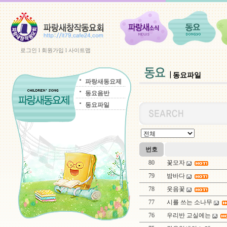
로그인
l
회원가입
l
사이트맵
동요파일
파랑새동요제
동요음반
동요파일
번호
80
꽃모자
79
밤바다
78
웃음꽃
77
시를 쓰는 소나무
76
우리반 교실에는