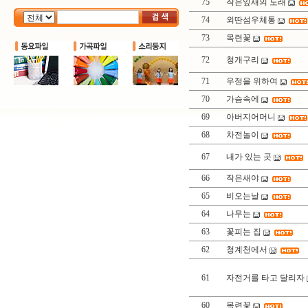
75
작은잎새의 노래
74
외딴섬우체통
73
목련꽃
72
청개구리
71
우정을 위하여
70
가슴속에
69
아버지어머니
68
차전놀이
67
내가 있는 곳
66
작은새야
65
비오는날
64
나무는
63
꽃피는 집
62
청계천에서
61
자전거를 타고 달리자
60
목련꽃