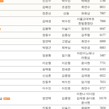
신진수
박수진
박예은
5746
김혜선
조경찬
최연수
8811
전준선
선용
유희상
7907
서울교대부초
김애경
박수진
7960
한빛중창단
김봉학
이슬기
정유진
6647
정동수
김종상
김주형
6177
정연택
고영남
최연수
6999
박영근
채부심
박은경
8883
어린이노래나
정윤환
엄기원
5487
라동심
이순형
이순형
윤서현
7751
송택동
전세준
최하은
6193
신상춘
김종영
김재원
6022
진동주
박수진
임가영
7653
이수인
이진호
최연수
6727
이한나 이다정
정연택
김종영
김재원 송다원
10170
윤서현
진동주
이슬기
최예본
7859