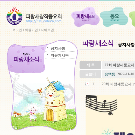
로그인
l
회원가입
l
사이트맵
공지사항
공지사항
자유게시판
제 목
27회 파랑새동요제
글쓴이
송택동
2022-11-10 
1.
29회 파랑새동요제.jpg (