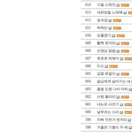
614
가을 스케치
613
새희망을 노래해
612
숲속길
611
싸락눈
610
보물찾기
609
활짝 웃어라
608
선생님 말씀
607
호호호 떡볶이
606
미소
605
감꽃 목걸이
604
달님에게 날아가는 새
603
꿀벌 도령 나비 아씨
602
사랑 울타리
601
내눈은 사진기
600
날부르는 소리
599
아빠 자전거 뒷자리
598
거울은 기쁨이 두 배