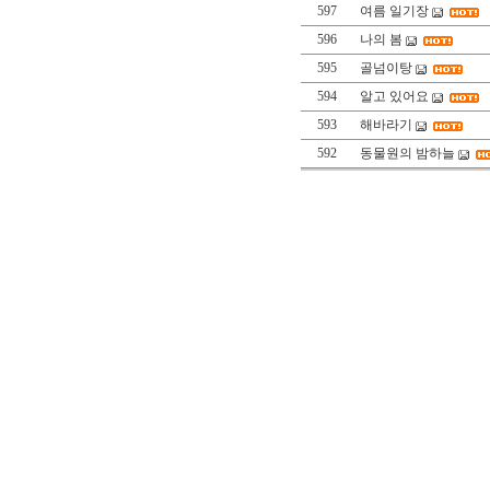
597
여름 일기장
596
나의 봄
595
골넘이탕
594
알고 있어요
593
해바라기
592
동물원의 밤하늘