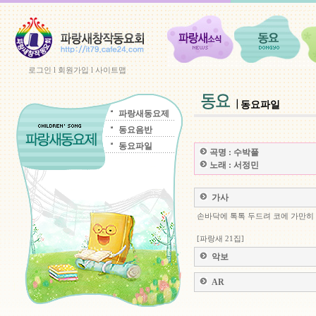
로그인
l
회원가입
l
사이트맵
동요파일
파랑새동요제
동요음반
동요파일
곡명 :
수박풀
노래 :
서정민
가사
손바닥에 톡톡 두드려 코에 가만히
[파랑새 21집]
악보
AR