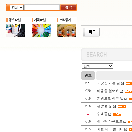
번호
621
외갓집 가는 길
620
마음을 열어요
619
꾀병으로 아픈 날
618
은방울 꽃
→
수박풀
616
하나된 마음으로
615
파란 나라 놀이터