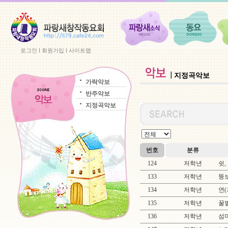
로그인
l
회원가입
l
사이트맵
지정곡악보
가락악보
반주악보
지정곡악보
번호
분류
124
저학년
쉿,
133
저학년
뚱
134
저학년
연(
135
저학년
꿀
136
저학년
섬