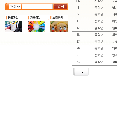
147
저학년
노
4
중학년
날
5
중학년
사
11
중학년
하얀
12
중학년
솔바
18
중학년
외
17
중학년
눈
26
중학년
개
27
중학년
행복
33
중학년
봄