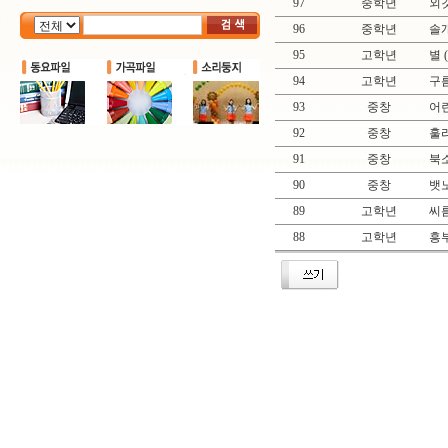
97
중학년
외갓
96
중학년
솔
95
고학년
별 
94
고학년
구름
93
중창
어린
92
중창
훌라
91
중창
북
90
중창
뱃
89
고학년
씨
88
고학년
흥