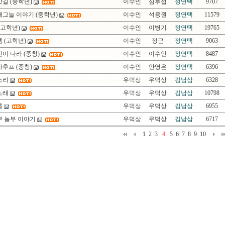
길 (중학년)
이수인
심후섭
정연택
9707
개그늘 이야기 (중학년)
이수인
석용원
정연택
11579
(고학년)
이수인
이병기
정연택
19765
 (고학년)
이수인
정근
정연택
9063
이 나라 (중창)
이수인
이수인
정연택
8487
후프 (중창)
이수인
안영은
정연택
6396
소리
우덕상
우덕상
김남삼
6328
노래
우덕상
우덕상
김남삼
10798
름
우덕상
우덕상
김남삼
6955
부 놀부 이야기
우덕상
우덕상
김남삼
6717
1
2
3
4
5
6
7
8
9
10