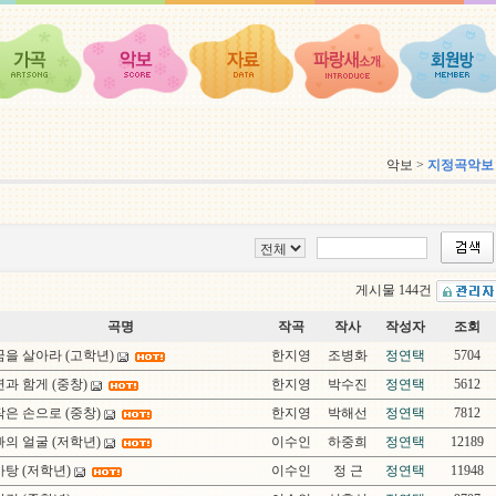
악보 >
지정곡악보
게시물 144건
곡명
작곡
작사
작성자
조회
을 살아라 (고학년)
한지영
조병화
정연택
5704
과 함게 (중창)
한지영
박수진
정연택
5612
은 손으로 (중창)
한지영
박해선
정연택
7812
의 얼굴 (저학년)
이수인
하중희
정연택
12189
탕 (저학년)
이수인
정 근
정연택
11948