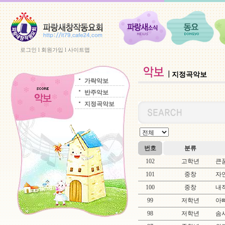
로그인
l
회원가입
l
사이트맵
지정곡악보
가락악보
반주악보
지정곡악보
번호
분류
102
고학년
큰꿈
101
중창
자연
100
중창
내작
99
저학년
아빠
98
저학년
솜사