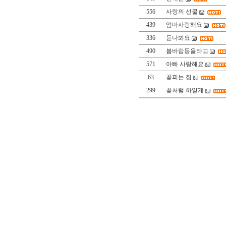
556
사랑의 선물
439
엄마사랑해요
336
듣나봐요
490
봅바람등을타고
571
아빠 사랑해요
63
꽃피는 집
299
꽃처럼 하얗게