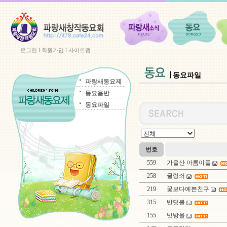
로그인
l
회원가입
l
사이트맵
동요파일
파랑새동요제
동요음반
동요파일
번호
559
가을산 아름이들
258
굴렁쇠
219
꽃보다예쁜친구
315
반딧불
155
빗방울