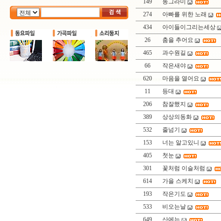
149
동그라미
274
아빠를 위한 노래
434
아이들이그리는세상
26
춤을 추어요
465
과수원길
66
작은새야
620
마음을 열어요
11
등대
206
참잘했지
389
상상의동화
532
줄넘기
153
너는 알고있니
405
첫눈
301
꽃처럼 이슬처럼
614
가을 스케치
193
작은기도
533
비오는날
649
산에는