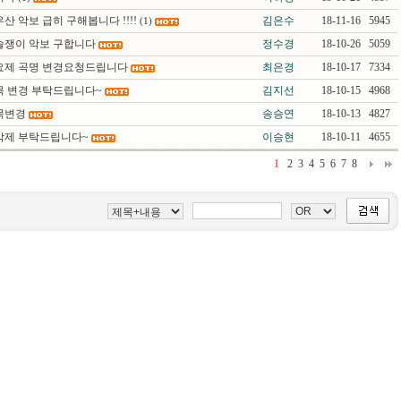
산 악보 급히 구해봅니다 !!!!
김은수
18-11-16
5945
(1)
술쟁이 악보 구합니다
정수경
18-10-26
5059
요제 곡명 변경요청드립니다
최은경
18-10-17
7334
목 변경 부탁드립니다~
김지선
18-10-15
4968
목변경
송승연
18-10-13
4827
삭제 부탁드립니다~
이승현
18-10-11
4655
1
2
3
4
5
6
7
8