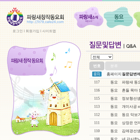
로그인
l
회원가입
l
사이트맵
번호
분류
홈페이지
질문답변에
117
동요
파랑새 동
116
동요
흔들 목마
115
동요
정보형선생
113
동요
개미사공 m
112
동요
동요 악보
111
동요
상장은 언
110
동요
김애경선생
108
동요
네 감사합