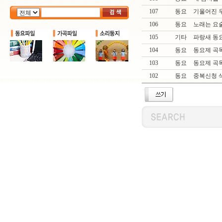
107
동요
기울어진 우
106
동요
노래는 요
105
기타
파랑새 동
104
동요
동요제 곡
103
동요
동요제 곡
102
동요
중복신청 