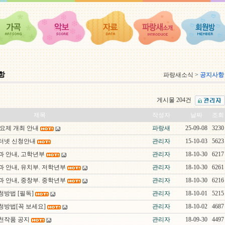
항
파랑새소식 >
공지사항
게시물 204건
제목
작성자
날짜
조회
새동요제 개최 안내
파랑새
25-09-08
3230
인터넷 신청안내
관리자
15-10-03
5623
과 안내, 고학년부
관리자
18-10-30
6217
과 안내, 유치부. 저학년부
관리자
18-10-30
6261
과 안내, 중창부. 중학년부
관리자
18-10-30
6216
청방법 [필독]
관리자
18-10-01
5215
청방법[꼭 보세요]
관리자
18-10-02
4687
천작품 공지
관리자
18-09-30
4497