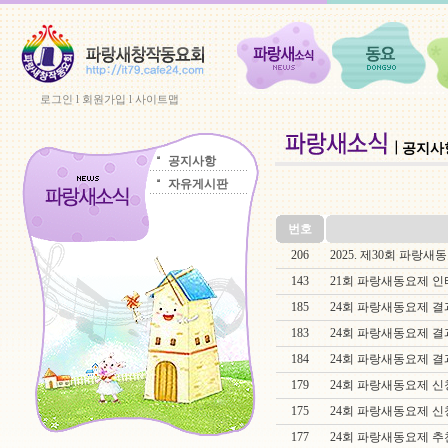
로그인
l
회원가입
l
사이트맵
공지사
공지사항
자유게시판
번호
206
2025. 제30회 파랑
143
21회 파랑새동요제 
185
24회 파랑새동요제 결
183
24회 파랑새동요제 결
184
24회 파랑새동요제 결
179
24회 파랑새동요제 신
175
24회 파랑새동요제 신
177
24회 파랑새동요제 추