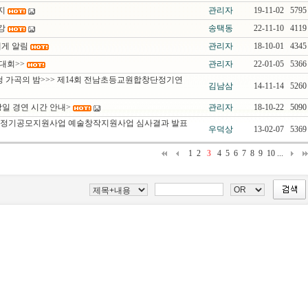
지
관리자
19-11-02
5795
강
송택동
22-11-10
4119
에게 알림
관리자
18-10-01
4345
요대회>>
관리자
22-01-05
5366
청 가곡의 밤>>> 제14회 전남초등교원합창단정기연
김남삼
14-11-14
5260
일 경연 시간 안내>
관리자
18-10-22
5090
재단 정기공모지원사업 예술창작지원사업 심사결과 발표
우덕상
13-02-07
5369
1
2
3
4
5
6
7
8
9
10
...