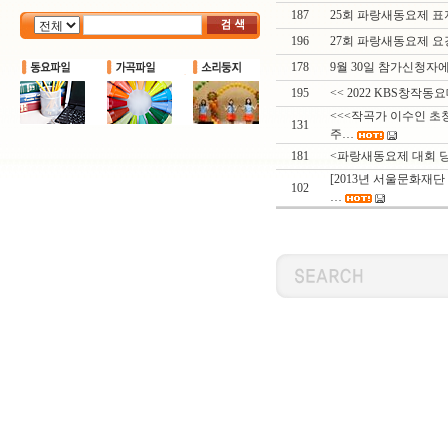
187
25회 파랑새동요제 표
196
27회 파랑새동요제 요
178
9월 30일 참가신청자
195
<< 2022 KBS창작동
<<<작곡가 이수인 초
131
주…
181
<파랑새동요제 대회 당
[2013년 서울문화
102
…