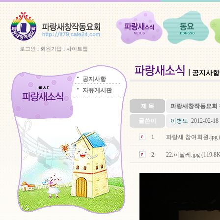
로그인
l
회원가입
l
사이트맵
공지사항
공지사항
자유게시판
제 목
파랑새창작동요회 창
글쓴이
이병도
2012-02-18 
1.
파랑새 참여회원.jpg (87
2.
22.피날레.jpg (119.8K