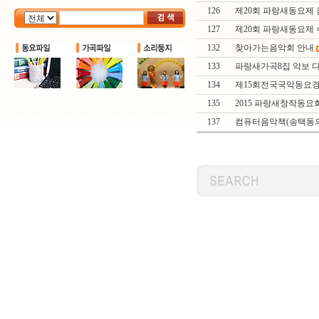
126
제20회 파랑새동요제 
127
제20회 파랑새동요제
132
찾아가는음악회 안내
133
파랑새가곡8집 악보 
134
제15회전국국악동요
135
2015 파랑새창작동요
137
컴퓨터음악책(송택동의