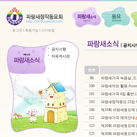
로그인
l
회원가입
l
사이트맵
공지사
공지사항
자유게시판
번호
98
파랑새가곡 녹음실_
100
파랑새악보 활용-Score
101
파랑새가곡 6집 출반
(
103
파랑새창작동요 22집
106
제19회 파랑새동요제 
122
파랑새가곡 제작안내
123
제20회 파랑새동요제
125
제20회 파랑새동요제 신