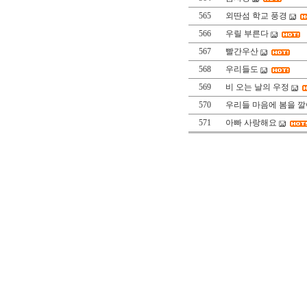
565
외딴섬 학교 풍경
566
우릴 부른다
567
빨간우산
568
우리들도
569
비 오는 날의 우정
570
우리들 마음에 봄을 깔
571
아빠 사랑해요