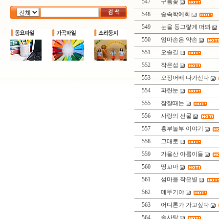
547
구름꽃
548
숲속학예회
549
눈을 동그랗게 떠봐
550
엄마손은 약손
551
오솔길
552
작은섬
553
오징어배 나가신다
554
파란눈
555
잠잘때는
556
사랑의 선물
557
흥부놀부 이야기
558
그대로
559
가을산 아름이들
560
땅꼬마
561
섬마을 작은별
562
메뚜기야
563
어디론가 가고싶다
564
솜사탕