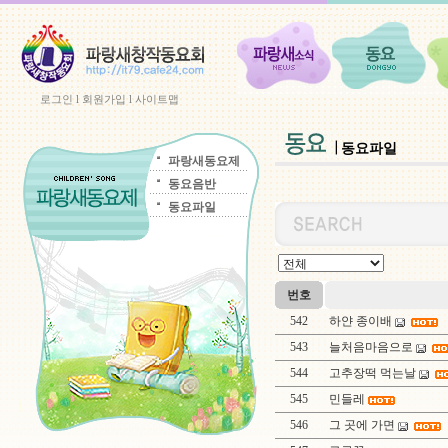
로그인
l
회원가입
l
사이트맵
동요파일
파랑새동요제
동요음반
동요파일
번호
542
하얀 종이배
543
늘처음마음으로
544
고추장떡 먹는날
545
민들레
546
그 곳에 가면